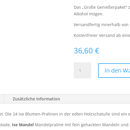
Das „Große Genießerpaket“ z
Alkohol mögen.
Versandfertig innerhalb von
Kostenfreier Versand ab ein
36,60
€
24
In den W
Ise
Blumen-
Pralinen
gemischt
Zusätzliche Information
ohne
Alkohol
in
t. Die 24 Ise Blumen-Pralinen in der edlen Holzschatulle sind ein 
Holzschatulle
kolade,
Ise Mandel
Mandelpraline mit fein gehackten Mandeln und
Menge