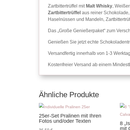
Zartbittertrüffel mit
Malt Whisky
, Weiße
Zartbittertrüffel
aus reiner Schokolade
Haselnüssen und Mandeln, Zartbittertrü
Das „Große Genießerpaket“ zum Versche
Genießen Sie jetzt echte Schokoladent
Versandfertig innerhalb von 1-3 Werkta
Kostenfreier Versand ab einem Mindestb
Ähnliche Produkte
25er-Set Pralinen mit Ihren
Fotos und/oder Texten
8 „I
mit 
36,50
€