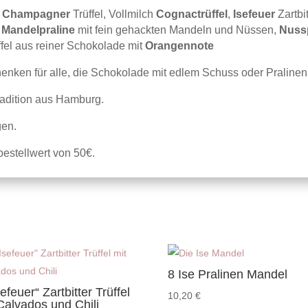
und
r
Champagner
Trüffel, Vollmilch
Cognactrüffel
,
Isefeuer
Zartbit
ohne
,
Mandelpraline
mit fein gehackten Mandeln und Nüssen,
Nuss
Alkohol
ffel aus reiner Schokolade mit
Orangennote
Menge
nken für alle, die Schokolade mit edlem Schuss oder Praline
radition aus Hamburg.
gen.
estellwert von 50€.
8 Ise Pralinen Mandel
sefeuer“ Zartbitter Trüffel
10,20
€
Calvados und Chili