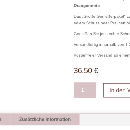
Orangennote
Das „Große Genießerpaket“ zu
edlem Schuss oder Pralinen o
Genießen Sie jetzt echte Scho
Versandfertig innerhalb von 1
Kostenfreier Versand ab einem
36,50
€
24
In den 
Ise
Pralinen
gemischt
in
Holzschatulle
e
Zusätzliche Information
mit