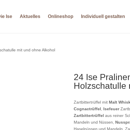
ie Ise
Aktuelles
Onlineshop
Individuell gestalten
schatulle mit und ohne Alkohol
24 Ise Praline
Holzschatulle 
Zartbittertrüffel mit
Malt Whis
Cognactrüffel
,
Isefeuer
Zartbi
Zartbittertrüffel
aus reiner S
Mandeln und Nüssen,
Nusspr
Haselnüssen und Mandeln, Zartb