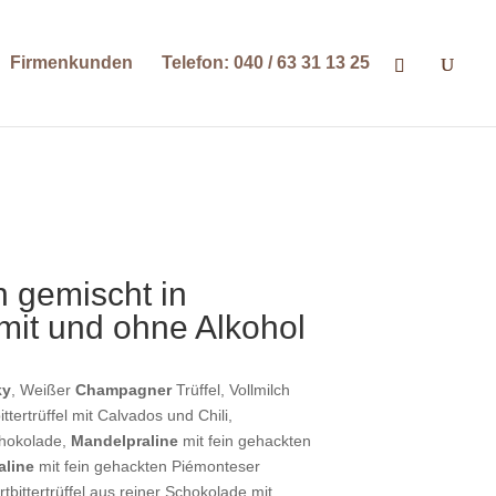
Firmenkunden
Telefon: 040 / 63 31 13 25
n gemischt in
mit und ohne Alkohol
ky
, Weißer
Champagner
Trüffel, Vollmilch
ttertrüffel mit Calvados und Chili,
chokolade,
Mandelpraline
mit fein gehackten
aline
mit fein gehackten Piémonteser
ittertrüffel aus reiner Schokolade mit