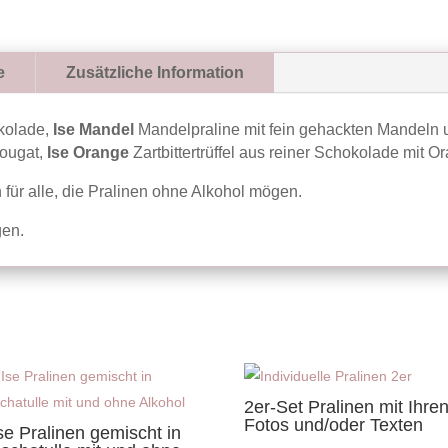
Pralinen
"Herzlichen
Glückwunsch"
gemischt
e
Zusätzliche Information
ohne
Alkohol
okolade,
Ise Mandel
Mandelpraline mit fein gehackten Mandeln
Menge
nougat,
Ise Orange
Zartbittertrüffel aus reiner Schokolade mit 
für alle, die Pralinen ohne Alkohol mögen.
gen.
2er-Set Pralinen mit Ihre
Fotos und/oder Texten
se Pralinen gemischt in