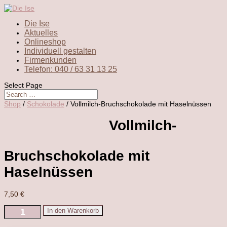
Die Ise
Aktuelles
Onlineshop
Individuell gestalten
Firmenkunden
Telefon: 040 / 63 31 13 25
Select Page
Shop
/
Schokolade
/ Vollmilch-Bruchschokolade mit Haselnüssen
Vollmilch-
Bruchschokolade mit
Haselnüssen
7,50
€
Vollmilch-
In den Warenkorb
Bruchschokolade
mit