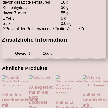
davon gesättigte Fettsäuren
18 g
Kohlenhydrate
56 g
davon Zucker
55 g
Eiweiß
5 g
Salz
0,08 g
**
Prozent der Referenzmenge für die tägliche Zufuhr
Zusätzliche Information
Gewicht
100 g
Ähnliche Produkte
Auflegerset
mit Ihrem
Vollmilch-
Vollmilch-
Foto
Bruchschokolade
Bruchschok
und/oder
Vollmilch-
mit
mit
Text
Bruchschokolade