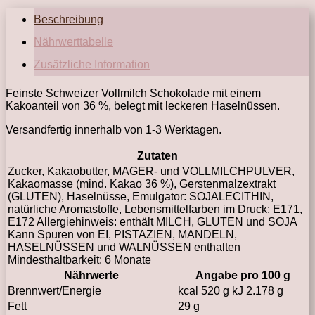
Haselnüssen
Beschreibung
Menge
Nährwerttabelle
Zusätzliche Information
Feinste Schweizer Vollmilch Schokolade mit einem
Kakoanteil von 36 %, belegt mit leckeren Haselnüssen.
Versandfertig innerhalb von 1-3 Werktagen.
Zutaten
Zucker, Kakaobutter, MAGER- und VOLLMILCHPULVER,
Kakaomasse (mind. Kakao 36 %), Gerstenmalzextrakt
(GLUTEN), Haselnüsse, Emulgator: SOJALECITHIN,
natürliche Aromastoffe, Lebensmittelfarben im Druck: E171,
E172 Allergiehinweis: enthält MILCH, GLUTEN und SOJA
Kann Spuren von EI, PISTAZIEN, MANDELN,
HASELNÜSSEN und WALNÜSSEN enthalten
Mindesthaltbarkeit: 6 Monate
Nährwerte
Angabe pro 100 g
Brennwert/Energie
kcal 520 g kJ 2.178 g
Fett
29 g