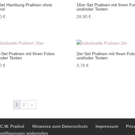
Set Hamburg-Pralinen ohne
16er-Set Pralinen mit Ihren Fo
hol
und/oder Texten
90
€
28,90
€
-Set Pralinen mit Ihren Fotos
2er-Set Pralinen mit Ihren Fot
oder Texten
und/oder Texten
50
€
3,70
€
1
2
→
C.W. Praliné
Hinweise zum Datenschutz
Impressum
Priv
nwilligungen widerrufen