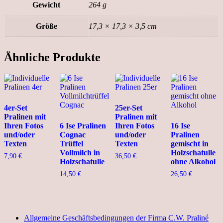
Gewicht
264 g
Größe
17,3 × 17,3 × 3,5 cm
Ähnliche Produkte
4er-Set
25er-Set
Pralinen mit
Pralinen mit
Ihren Fotos
6 Ise Pralinen
Ihren Fotos
16 Ise
und/oder
Cognac
und/oder
Pralinen
Texten
Trüffel
Texten
gemischt in
Vollmilch in
Holzschatulle
7,90
€
36,50
€
Holzschatulle
ohne Alkohol
14,50
€
26,50
€
Allgemeine Geschäftsbedingungen der Firma C.W. Praliné