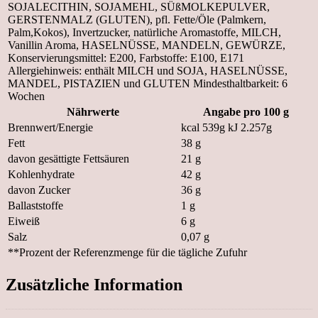
SOJALECITHIN, SOJAMEHL, SÜßMOLKEPULVER,
GERSTENMALZ (GLUTEN), pfl. Fette/Öle (Palmkern,
Palm,Kokos), Invertzucker, natürliche Aromastoffe, MILCH,
Vanillin Aroma, HASELNÜSSE, MANDELN, GEWÜRZE,
Konservierungsmittel: E200, Farbstoffe: E100, E171
Allergiehinweis: enthält MILCH und SOJA, HASELNÜSSE,
MANDEL, PISTAZIEN und GLUTEN Mindesthaltbarkeit: 6
Wochen
Nährwerte
Angabe pro 100 g
Brennwert/Energie
kcal 539g kJ 2.257g
Fett
38 g
davon gesättigte Fettsäuren
21 g
Kohlenhydrate
42 g
davon Zucker
36 g
Ballaststoffe
1 g
Eiweiß
6 g
Salz
0,07 g
**
Prozent der Referenzmenge für die tägliche Zufuhr
Zusätzliche Information