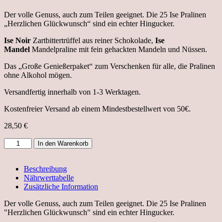
Der volle Genuss, auch zum Teilen geeignet. Die 25 Ise Pralinen
„Herzlichen Glückwunsch“ sind ein echter Hingucker.
Ise Noir
Zartbittertrüffel aus reiner Schokolade,
Ise
Mandel
Mandelpraline mit fein gehackten Mandeln und Nüssen.
Das „Große Genießerpaket“ zum Verschenken für alle, die Pralinen
ohne Alkohol mögen.
Versandfertig innerhalb von 1-3 Werktagen.
Kostenfreier Versand ab einem Mindestbestellwert von 50€.
28,50
€
25
In den Warenkorb
Ise
Pralinen
"Herzlichen
Beschreibung
Glückwunsch"
Nährwerttabelle
gemischt
Zusätzliche Information
ohne
Der volle Genuss, auch zum Teilen geeignet. Die 25 Ise Pralinen
Alkohol
"Herzlichen Glückwunsch" sind ein echter Hingucker.
Menge